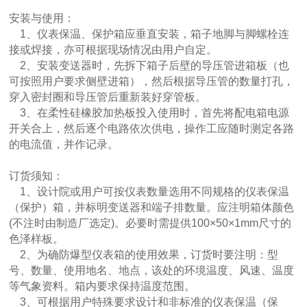
安装与使用：
1、仪表保温、保护箱应垂直安装，箱子地脚与脚螺栓连
接或焊接，亦可根据现场情况由用户自定。
2、安装变送器时，先拆下箱子后壁的导压管进箱板（也
可按照用户要求侧壁进箱），然后根据导压管的数量打孔，
穿入密封圈和导压管后重新装好穿管板。
3、在柔性硅橡胶加热板投入使用时，首先将配电箱电源
开关合上，然后逐个电路依次供电，操作工应随时测定各路
的电流值，并作记录。
订货须知：
1、设计院或用户可按仪表数量选用不同规格的仪表保温
（保护）箱，并标明变送器和端子排数量。应注明箱体颜色
(不注时由制造厂选定)。必要时需提供100×50×1mm尺寸的
色泽样板。
2、为确防爆型仪表箱的使用效果，订货时要注明：型
号、数量、使用地名、地点，该处的环境温度、风速、温度
等气象资料。箱内要求保持温度范围。
3、可根据用户特殊要求设计和非标准的仪表保温（保