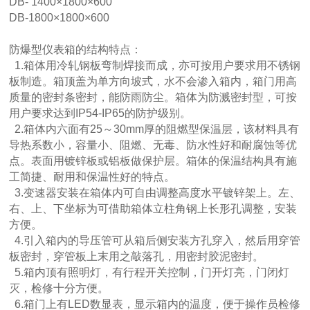
DB- 1400×1800×600
DB-1800×1800×600
防爆型仪表箱的结构特点：
1.箱体用冷轧钢板弯制焊接而成，亦可按用户要求用不锈钢
板制造。箱顶盖为单方向坡式，水不会渗入箱内，箱门用高
质量的密封条密封，能防雨防尘。箱体为防溅密封型，可按
用户要求达到IP54-IP65的防护级别。
2.箱体内六面有25～30mm厚的阻燃型保温层，该材料具有
导热系数小，容量小、阻燃、无毒、防水性好和耐腐蚀等优
点。表面用镀锌板或铝板做保护层。箱体的保温结构具有施
工简捷、耐用和保温性好的特点。
3.变速器安装在箱体内可自由调整高度水平镀锌架上。左、
右、上、下坐标为可借助箱体立柱角钢上长形孔调整，安装
方便。
4.引入箱内的导压管可从箱后侧安装方孔穿入，然后用穿管
板密封，穿管板上末用之敲落孔，用密封胶泥密封。
5.箱内顶有照明灯，有行程开关控制，门开灯亮，门闭灯
灭，检修十分方便。
6.箱门上有LED数显表，显示箱内的温度，便于操作员检修