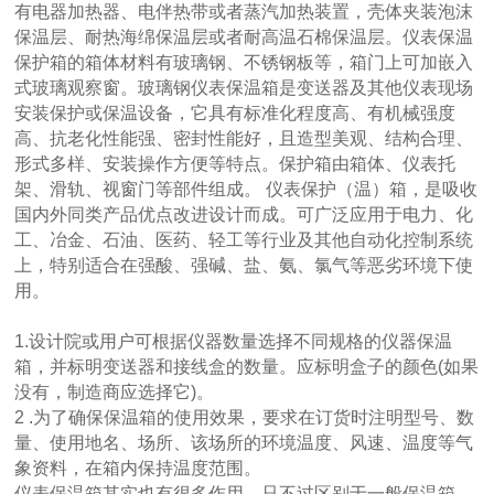
有电器加热器、电伴热带或者蒸汽加热装置，壳体夹装泡沫
保温层、耐热海绵保温层或者耐高温石棉保温层。仪表保温
保护箱的箱体材料有玻璃钢、不锈钢板等，箱门上可加嵌入
式玻璃观察窗。玻璃钢仪表保温箱是变送器及其他仪表现场
安装保护或保温设备，它具有标准化程度高、有机械强度
高、抗老化性能强、密封性能好，且造型美观、结构合理、
形式多样、安装操作方便等特点。保护箱由箱体、仪表托
架、滑轨、视窗门等部件组成。 仪表保护（温）箱，是吸收
国内外同类产品优点改进设计而成。可广泛应用于电力、化
工、冶金、石油、医药、轻工等行业及其他自动化控制系统
上，特别适合在强酸、强碱、盐、氨、氯气等恶劣环境下使
用。
1.设计院或用户可根据仪器数量选择不同规格的仪器保温
箱，并标明变送器和接线盒的数量。应标明盒子的颜色(如果
没有，制造商应选择它)。
2 .为了确保保温箱的使用效果，要求在订货时注明型号、数
量、使用地名、场所、该场所的环境温度、风速、温度等气
象资料，在箱内保持温度范围。
仪表保温箱其实也有很多作用，只不过区别于一般保温箱，