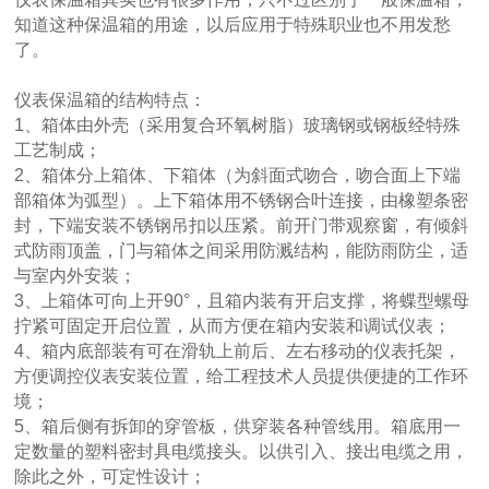
知道这种保温箱的用途，以后应用于特殊职业也不用发愁
了。
仪表保温箱的结构特点：
1、箱体由外壳（采用复合环氧树脂）玻璃钢或钢板经特殊
工艺制成；
2、箱体分上箱体、下箱体（为斜面式吻合，吻合面上下端
部箱体为弧型）。上下箱体用不锈钢合叶连接，由橡塑条密
封，下端安装不锈钢吊扣以压紧。前开门带观察窗，有倾斜
式防雨顶盖，门与箱体之间采用防溅结构，能防雨防尘，适
与室内外安装；
3、上箱体可向上开90°，且箱内装有开启支撑，将蝶型螺母
拧紧可固定开启位置，从而方便在箱内安装和调试仪表；
4、箱内底部装有可在滑轨上前后、左右移动的仪表托架，
方便调控仪表安装位置，给工程技术人员提供便捷的工作环
境；
5、箱后侧有拆卸的穿管板，供穿装各种管线用。箱底用一
定数量的塑料密封具电缆接头。以供引入、接出电缆之用，
除此之外，可定性设计；