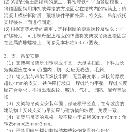
(2) 紧密配合土建结构的施工，将预埋铁件平面紧贴模板，
将锚固圆钢用绑扎或焊接的方法固定在结构内的钢筋上；待
混凝土模板拆除后，预埋铁件平面外露，将支架、吊架或托
架焊接在上面进行固定。
(3) 根据支架承受的荷重，选择相应的膨胀螺栓及钻头；埋
好螺栓后，可用螺母配上相应的垫圈将支架或吊架直接固定
在金属膨胀螺栓上，可参见本标准6.3.7.7图表。
3、支、吊架安装
（1）支架与吊架所用钢材应平直，无显著扭曲。下料后长
短偏差应在3mm范围内，切口处应无卷边、毛刺。
（2）钢支架与吊架应焊接牢固，无显著变形，焊接前厚度
超过4mm的支架、铁件应打坡口，焊缝均匀平整，焊缝长度
应符合要求，不得出现裂纹、咬边、气孔、凹陷、漏焊等缺
陷。
（3）支架与吊架应安装牢固，保证横平竖直，在有坡度的
建筑物上安装支架与吊架应与建筑物的坡度、角度一致。
（4）支架与吊架的规格一般不应小于扁钢30mm×3mm；角
钢25mm×25mm×3mm。
（5）严禁用电气焊切割钢结构或轻钢龙骨任何部位。