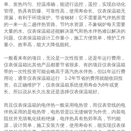
单、发热均匀、控温准确，能进行远控，遥控，实现自动化
管理。热具有防爆、可靠性高，使用寿命长。仪表保温箱无
泄漏，有利于环境保护。节省钢材：它不需要蒸气伴热所需
的一来一去二趟伴热管路。节约水资源，不象锅炉每天需要
大量的水。仪表保温箱还能解决蒸气和热水伴热难以解决的
问题。仪表保温箱设计工作量小，施工方便简单，维护工作
量小。效率高，能大大降低能耗。
一般看来有的项目，无论是一次性投资，还是年运行费用，
仪表保温箱比其他产品都要节省很多。有的项目仪表保温箱
带的一次性投资可能会略高于蒸汽热水伴热，但以年运行费
用论，通常仪表保温箱运行 1-2年节省的费用就能收回投
资。在正确维护下，仪表保温箱系统使用寿命为8年或更
长。所以说从长久出发还是选择仪表保温箱好。
而且仪表保温箱的电伴热一般采用电热管，而仪表管线的电
伴热采用的是电热带，电热管是以无缝钢管为外壳，内装电
阻丝并充填氧化镁粉绝缘，电伴热具有热郊率高，节约能
源，设计简单，施工安装方便，使用寿命长，能实现仪表保