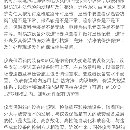
的可加装蒸汽走漏或断电状况的声光报警小设备，以便利保
温防冻办法危险的发现与及时整治。巡检办法 由区域外表保
护责任人按预订巡检道路守时巡检。巡检中要查看保温管线
阀门是不是正常、保温箱是不是正常、疏水设备是不是正
常、保温资料包装是不是无缺、电伴热供电元器件是不是正
常等。对易冻设备外表进行要点查看并做好巡检记载，进行
外表及其保温防冻办法进行枯燥、完好、洁净的保护保护，
及时处理现场发作的保温伴热疑问。
仪表保温箱内装备Φ60无缝钢管作为变送器的设备支架，设
备支架上变送器在设备时可上下、左右恣意移动，以满意现
场变送器及导压管施工设备调理需求。变送器设备管水平设
置。 仪表保温箱内选用电加热方法，内设加热、保温文控温
体系，以操控和确保箱内温度保持在设定（可调）的10℃
±2℃规模之内。加热元件配有防护罩。
仪表保温箱内设有内照明、检修插座和接地设备。随着国内
外大型成套技术的发展，与仪表保温箱有关的成套设备发展
的特点是大型化、高参数化、高性能自动化和成套化，与这
些成套设备的控制方式相适应。近20年来，国外仪表保温箱