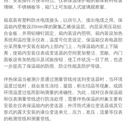
用、安装操作方便等特点。仪表保温保护箱的箱体材料有玻
璃钢、不锈钢板等，箱门上可加嵌入式玻璃观察窗。
箱底装有塑料防水电缆接头，以供引入、接出电缆之用。保
温箱内壁敷设20mm厚的聚氯乙烯保温层。内层采用压花铝
合金板，并用铝铆钉固定。箱内装设内照明。箱内装设加热
系统和温控显示仪表，温度可任意设定。保温箱仪表电器部
分采用集中安装在箱内上部内门上，与保温箱内室上下隔
离，使箱内安装仪表或变送器的空间更加整洁、宽敞。内门
面板设有加热指示及试验按钮，使工作状况一目了然，也进
一步提高了保温箱的防雨、防尘性能及防护等级。
伴热保温当被测介质通过测量管线传送到变送器时，当环境
温度过低时，就会发生冻结，凝固，析出结晶等现象。或因
环境温度过低而影响测量的准确性。为此，须对仪表保温箱
和仪表测量管线进行防冻处理，需要伴热保温的对象主要有
安装在仪表保温箱内的变送器，外浮筒式液位变送器或其它
形式的露天安装的液位变送单元，压力，差压，流量等仪表
的检测管线和测量管线。