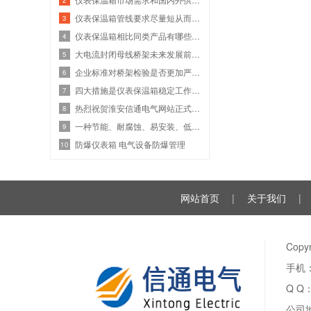
仪表保温箱管线要求尽量短从而适用特殊的场合
3
仪表保温箱相比同类产品有哪些优势？
4
大电流封闭母线桥架未来发展前景如何
5
企业标准对桥架检验是否更加严苛！
6
四大措施是仪表保温箱稳定工作的重要保障
7
热烈祝贺淮安信通电气网站正式上线
8
一种节能、耐腐蚀、易安装、低成本的桥架-彩钢桥架
9
防爆仪表箱 电气设备防爆管理
10
网站首页
|
关于我们
|
Cop
手机：
Q Q
公司