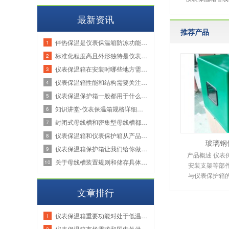
最新资讯
推荐产品
伴热保温是仪表保温箱防冻功能的重要保障
1
标准化程度高且外形独特是仪表保温箱的特点
2
仪表保温箱在安装时哪些地方需要特别注意
3
仪表保温箱性能和结构需要关注哪些点
4
仪表保温保护箱一般都用于什么场景？
5
知识讲堂-仪表保温箱规格详细介绍
6
封闭式母线槽和密集型母线槽都有哪些不同？
7
仪表保温箱和仪表保护箱从产品使用功能加以区分
8
玻璃钢
仪表保温箱保护箱让我们给你做一下知识普及
9
产品概述 仪表
关于母线槽装置规则和储存具体有哪些内容
10
安装支架等部
与仪表保护箱
文章排行
仪表保温箱重要功能对处于低温时的仪表进行保护
1
仪表保温箱市场需求和国内外供给结构分析
2