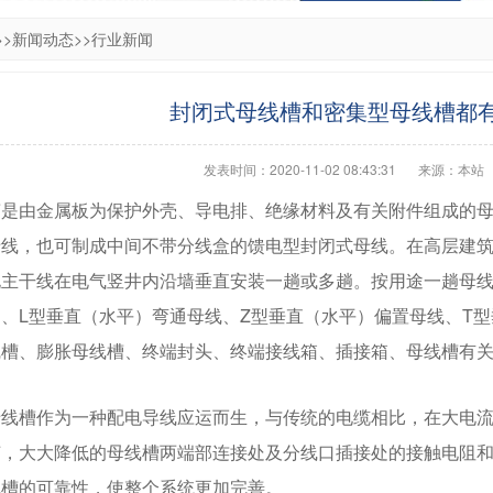
>>
新闻动态
>>
行业新闻
封闭式母线槽和密集型母线槽都
发表时间：2020-11-02 08:43:31
来源：本站
槽是由金属板为保护外壳、导电排、绝缘材料及有关附件组成的
母线，也可制成中间不带分线盒的馈电型封闭式母线。在高层建
电主干线在电气竖井内沿墙垂直安装一趟或多趟。按用途一趟母
、L型垂直（水平）弯通母线、Z型垂直（水平）偏置母线、T
线槽、膨胀母线槽、终端封头、终端接线箱、插接箱、母线槽有
母线槽作为一种配电导线应运而生，与传统的电缆相比，在大电
艺，大大降低的母线槽两端部连接处及分线口插接处的接触电阻
线槽的可靠性，使整个系统更加完善。