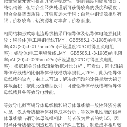
微量合金元素可提高其化学稳定性；铜的强度和硬度较好，
纯铝稍差，但铝合金经热处理后可获得较高的强度和硬度，
铝合金桥架因质轻，其强度远大于铜；自然中铜资源相对有
限，价格较高，铝资源相对丰富，价格低廉。
相同结构形式等电流母线槽采用铜导体及铝导体电能损耗比
较：铜导体(电工用铜母线TMY，GB5585.1~3-1985)的电阻
率ρCU(20)=0.0175mm2/m(环境温度20℃时得直流电阻
率)；铝导体(电工用铝母线LMY，GB5585.1~3-1985)的电阻
率ρAL(20)=0.0295mm2/m(环境温度20℃时得直流电阻
率)；根据相关导体载流量数据对比分析，可看出，同电流铝
导体母线槽约比铜导体母线槽功率损耗大26%，此为铝导体
母线槽的缺点，由上式可知，解决此问题的途径是增大铝导
体截面积；按此比值选型设计，可使铝导体母线槽与铜导体
母线槽具备等效导电性能。
等效导电截面铜导体母线槽和铝导体母线槽一般性经济分析
可见，仅从母线槽导体材料成本分析，等效导电性能的铝导
体母线槽与铜导体母线槽相比，前者仅为后者的约1/5。因
铝导体母线槽在制造过程中的特殊工艺性，制造成本相对较