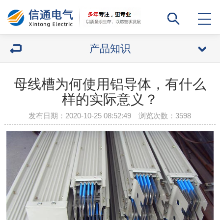
产品知识
母线槽为何使用铝导体，有什么
样的实际意义？
发布日期：2020-10-25 08:52:49 浏览次数：
3598