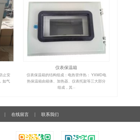
仪表保温箱
防止安
仪表保温箱的结构组成：电热管伴热： YXWD电
，如气
热保温箱由箱体、加热器、仪表托架等三大部分
组成，其···
|
在线留言
|
联系我们