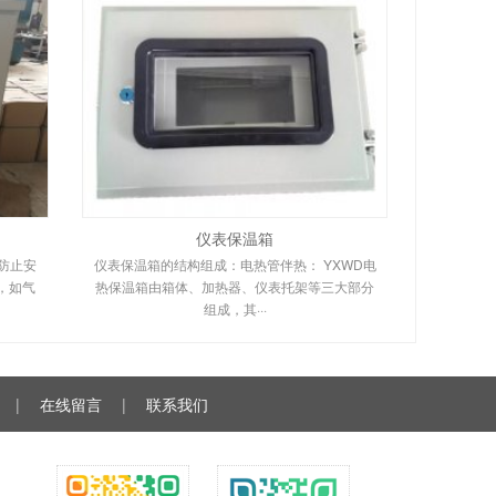
仪表保温箱
防止安
仪表保温箱的结构组成：电热管伴热： YXWD电
，如气
热保温箱由箱体、加热器、仪表托架等三大部分
组成，其···
|
在线留言
|
联系我们